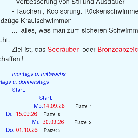
erbesserung von Stil und Ausdauer
auchen , Kopfsprung, Rückenschwimme
dzüge Kraulschwimmen
... alles, was man zum sicheren Schwim
cht.
l ist, das
Seeräuber
- oder
Bronzeabzei
chaffen !
montags u. mittwochs
stags u. donnerstags
tart:
Start:
Mo.
14.09.26
Plätze: 1
Di.
15.09.26
Plätze: 0
Mi.
30.09.26
Plätze: 2
o.
01.10.26
Plätze: 3